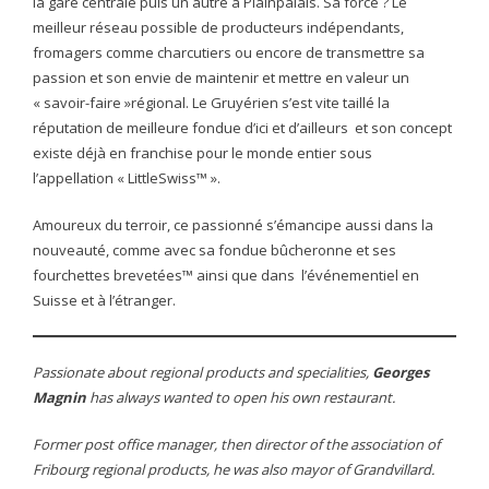
la gare centrale puis un autre à Plainpalais. Sa force ? Le
- Autres spécialités
meilleur réseau possible de producteurs indépendants,
fromagers comme charcutiers ou encore de transmettre sa
- Desserts maison
passion et son envie de maintenir et mettre en valeur un
« savoir-faire »régional. Le Gruyérien s’est vite taillé la
- La Bûcheronne
réputation de meilleure fondue d’ici et d’ailleurs et son concept
existe déjà en franchise pour le monde entier sous
Les cartes
l’appellation « LittleSwiss™ ».
- Chène-Bougeries
Amoureux du terroir, ce passionné s’émancipe aussi dans la
nouveauté, comme avec sa fondue bûcheronne et ses
- Plainpalais
fourchettes brevetées™ ainsi que dans l’événementiel en
Suisse et à l’étranger.
Contact
Passionate about regional products and specialities,
Georges
Réserver une table
Magnin
has always wanted to open his own restaurant.
Former post office manager, then director of the association of
Fribourg regional products, he was also mayor of Grandvillard.