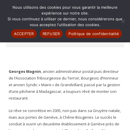
Nous utilisons des cookies pour vous garantir la meilleure
expérience sur notre site.
Si vous continuez à utiliser ce dernier, nous considérerons que
vous acceptez l'utilisation des cookies.
A propos
A PROPOS
ACCEPTER
REFUSER
Politique de confidentialité
Les tables du Gruyerien
- Chêne-Bougeries
Georges Magnin
, ancien administrateur postal puis directeur
- Plainpalais
de l’Association fribourgeoise du Terroir, Bourgeois d’Honneur
et ancien Syndic « Maire » de Grandvillard, passé par la gestion
Art culinaire
d’une pêcherie à Madagascar, a toujours rêvé de monter son
restaurant.
- Mets au fromage
Le rêve se concrétise en 2005, non pas dans sa Gruyère natale,
- Viandes
mais aux portes de Genève, à Chêne-Bougeries. Le succès le
conduit à ouvrir un deuxième établissement à Genève près de